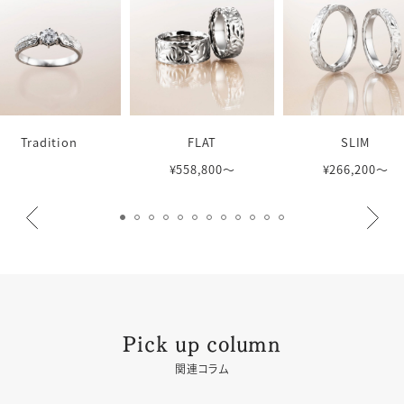
Tradition
FLAT
SLIM
¥558,800〜
¥266,200〜
Pick up column
関連コラム