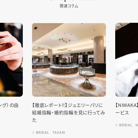
関連コラム
ング）の由
【徹底レポート‼︎】ジュエリーパリに
【NIWA
結婚指輪・婚約指輪を見に行ってみ
ービス
た
BRIDAL
N
BRIDAL
TASAKI