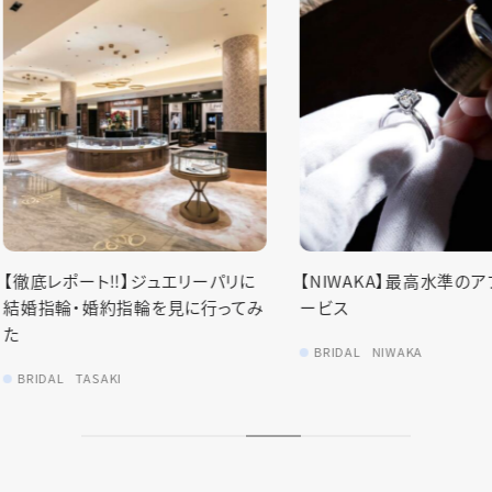
【ダイヤモ
について】
リーパリに
【NIWAKA】最高水準のアフターサ
BRIDAL
N
に行ってみ
ービス
BRIDAL
NIWAKA