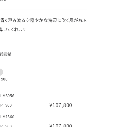
よくあるご質問
新着情報
、青く澄み渡る空穏やかな海辺に吹く風がおふ
ブライダルコラム
導いてくれます
LINEはこちら
婚指輪
T900
LM3056
¥107,800
PT900
LM1360
¥107,800
PT900