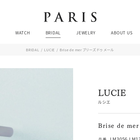
Brands
Brands
Brands
Ca
Ca
WATCH
BRIDAL
JEWELRY
ABOUT US
婚
ネ
結
リ
BRIDAL
LUCIE
Brise de mer ブリーズ ドゥ メール
エ
ピア
お問い合わせ・来店予約
BRIDAL SEARCH
WATCH SEARCH
Brands
Brands
Brands
Ca
Ca
ブレ
婚
ネ
LUCIE
価格帯
価格帯
ケース素材
デザイン
結
リ
チューダー
ブティック 金沢
ルシエ
エ
ピア
076-208-5135
TEL：
JEWELRY SEARCH
ブレ
Brise de m
11:00〜19:00 水曜定休
LM3056,LM1
品番