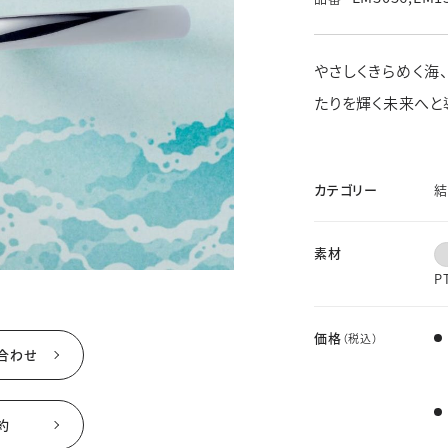
ド
価格帯
素材
※その他不定休あり
（詳細はインフォメーションをご確認ください）
やさしくきらめく海
たりを輝く未来へと
せ
WEBでご来店予約
カテゴリー
結
素材
P
価格
（税込）
合わせ
約