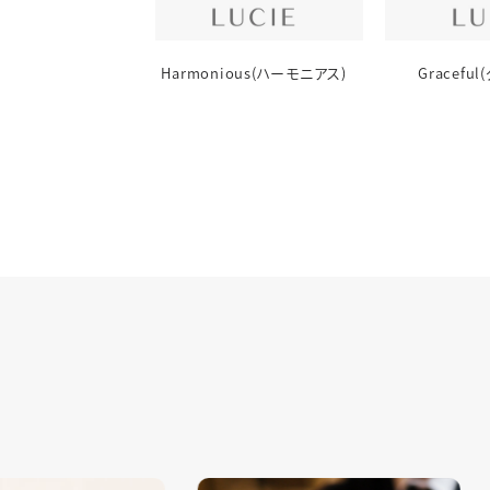
ul(ホープフル)
Harmonious(ハーモニアス)
Gracefu