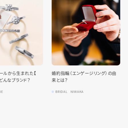
婚約指輪（エンゲージリング）の由
【徹底レポート‼︎】ジュエ
来とは？
結婚指輪・婚約指輪を見
た
BRIDAL
NIWAKA
BRIDAL
TASAKI