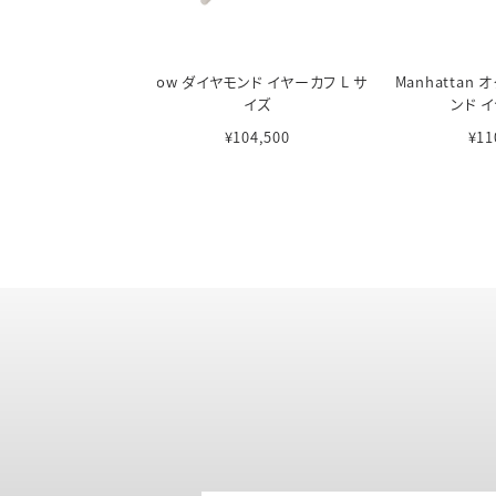
ーカフ L サイズ
Bow ダイヤモンド イヤーカフ L サ
Manhattan
イズ
ンド 
81,400
¥104,500
¥11