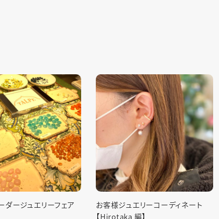
エリーコーディネート
Hirotaka【コレクション part.2】
a 編】