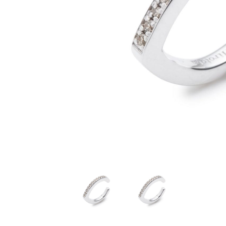
JEWELRY TOP
BRIDAL TOP
WATCH TOP
WEBでお問い合わ