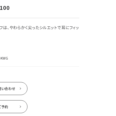
よくあるご質問
,100
新着情報
ブライダルコラム
フは、やわらかく尖ったシルエットで耳にフィッ
LINEはこちら
0KWG
問い合わせ
ご予約