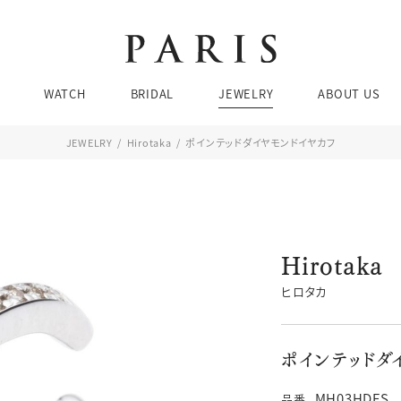
Brands
Brands
Brands
Ca
Ca
WATCH
BRIDAL
JEWELRY
ABOUT US
婚
ネ
結
リ
JEWELRY
Hirotaka
ポインテッドダイヤモンドイヤカフ
エ
ピア
お問い合わせ・来店予約
JEWELRY SEARCH
BRIDAL SEARCH
WATCH SEARCH
Brands
Brands
Brands
Ca
Ca
ブレ
婚
ネ
Hirotaka
ド
価格帯
価格帯
価格帯
ケース素材
デザイン
素材
結
リ
チューダー
ブティック 金沢
ヒロタカ
エ
ピア
076-208-5135
TEL：
ブレ
ポインテッドダ
11:00〜19:00 水曜定休
MH03HDFS
品番