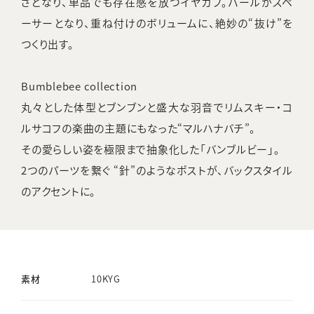
さとなり、単品でも存在感を放つイヤカフ。パールがスペ
ーサーとなり、重ね付けのボリュームに、絶妙の“抜け”を
つくり出す。
Bumblebee collection
丸々とした体型とブンブンと盛大な羽音でリムスキー・コ
ルサコフの楽曲の主題にもなった“マルハナバチ”。
その愛らしい姿を極限まで抽象化した「バンブルビー」。
2つのパーツを繋ぐ “針”のようなポストが、バックスタイル
のアクセントに。
素材
10KYG