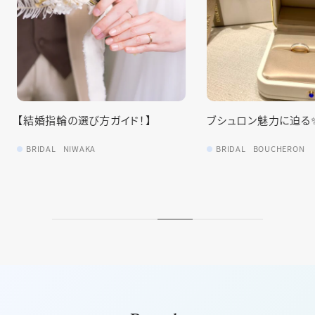
！】
ブシュロン魅力に迫る✨💍
60万円以
由
BRIDAL
BOUCHERON
BRIDAL
N