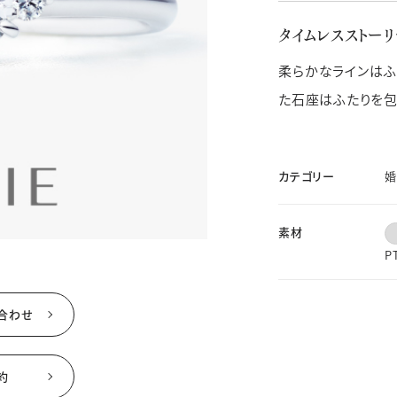
ド
価格帯
素材
※その他不定休あり
（詳細はインフォメーションをご確認ください）
タイムレスストー
柔らかなラインはふ
た石座はふたりを包
せ
WEBでご来店予約
カテゴリー
婚
素材
P
合わせ
約