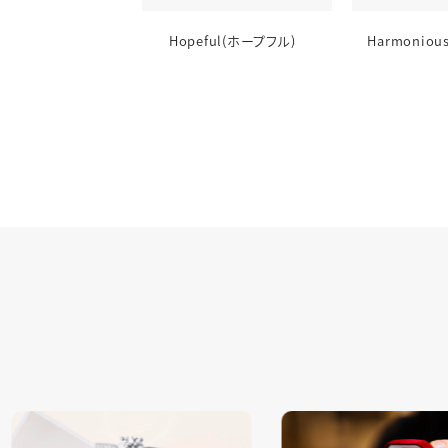
ne(マリーン)
Hopeful(ホープフル)
Harmonio