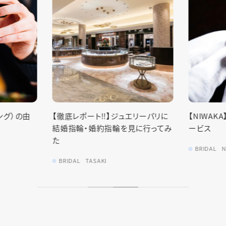
【ダイヤモ
について】
リーパリに
【NIWAKA】最高水準のアフターサ
BRIDAL
N
に行ってみ
ービス
BRIDAL
NIWAKA