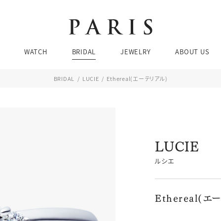
Brands
Brands
Brands
Ca
Ca
WATCH
BRIDAL
JEWELRY
ABOUT US
婚
ネ
結
リ
BRIDAL
LUCIE
Ethereal(エーテリアル)
エ
ピア
お問い合わせ・来店予約
BRIDAL SEARCH
WATCH SEARCH
Brands
Brands
Brands
Ca
Ca
ブレ
婚
ネ
LUCIE
価格帯
価格帯
ケース素材
デザイン
結
リ
チューダー
ブティック 金沢
ルシエ
エ
ピア
076-208-5135
TEL：
JEWELRY SEARCH
ブレ
Ethereal(エ
11:00〜19:00 水曜定休