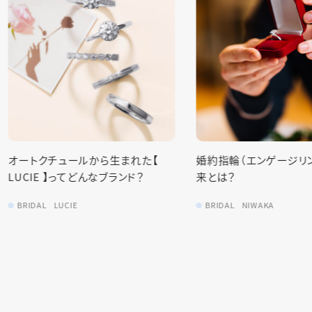
婚約指輪（エンゲージリング）の由
【徹底レポート‼︎】ジュエ
来とは？
結婚指輪・婚約指輪を見
た
BRIDAL
NIWAKA
BRIDAL
TASAKI