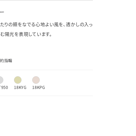
よくあるご質問
リー
新着情報
たりの頬をなでる心地よい風を、透かしの入っ
ブライダルコラム
む陽光を表現しています。
LINEはこちら
約指輪
T950
18KYG
18KPG