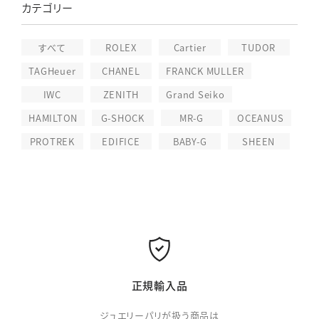
カテゴリー
すべて
ROLEX
Cartier
TUDOR
TAGHeuer
CHANEL
FRANCK MULLER
IWC
ZENITH
Grand Seiko
HAMILTON
G-SHOCK
MR-G
OCEANUS
PROTREK
EDIFICE
BABY-G
SHEEN
正規輸入品
ジュエリーパリが扱う商品は