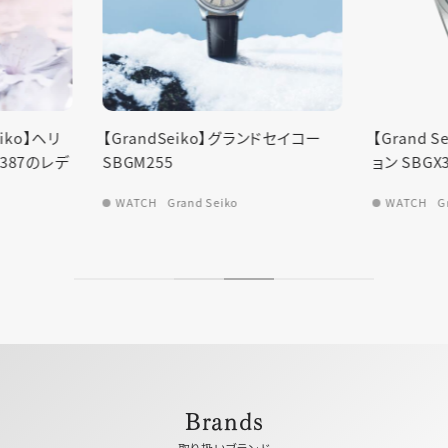
【Grand
SLGB005
ンドセイコー
【Grand Seiko】ヘリテージコレクシ
WATCH
ョン SBGX357
WATCH
Grand Seiko
Brands