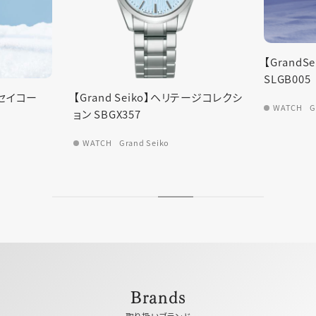
【Grand
SLGB005
ドセイコー
【Grand Seiko】ヘリテージコレクシ
WATCH
G
ョン SBGX357
WATCH
Grand Seiko
Brands