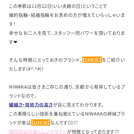
この季節は11月22日(いい夫婦の日)ということで
婚約指輪・結婚指輪をお求めの方が増えていらっしゃいま
す！
幸せなお二人を見て、スタッフ一同パワーを頂いておりま
す❤
そんな時期にとっておきのブランド、
【LUCIE】
をご紹介い
たします(#^.^#)！
NIWAKAは皆さまご存じの通り、京都から発祥しているブ
ランドなので、
繊細さ・技術力の高さ
が目に見えてわかります。
この素晴らしい技術を兼ね揃えているNIWAKAの姉妹ブラ
ンドが実は
【LUCIE】
なんです💁‍♀️🤍
現代的な可愛らしいデザイン
が特徴となっております🤍