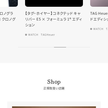
クロノグラ
【タグ・ホイヤー】コネクテッド キャ
TAG He
ナコ クロノグ
リバー E5 × フォーミュラ 1® エディ
ドエディシ
ション
WATCH
T
WATCH
TAGHeuer
Shop
正規取扱い店舗