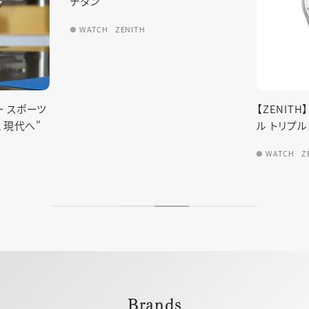
【ZENITH】クロノマスター オリジナ
【ZENIT
ル トリプルカレンダー
バー シャ
97.A3648
WATCH
ZENITH
WATCH
Brands