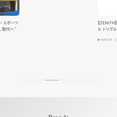
【ZENITH】クロノマスター オリジナ
【
ル トリプルカレンダー
9
WATCH
ZENITH
Brands