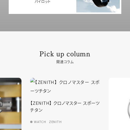
パイロット
Pick up column
関連コラム
クロノマスター スポーツ
H