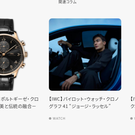
関連コラム
ギーゼ・クロ
【IWC】パイロット・ウォッチ・クロノ
【IWC】
統の融合－
グラフ 41 “ジョージ・ラッセル”
ク35
WATCH
WATCH
I