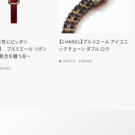
女性にピッタリ
【CHANEL】プルミエール アイコニ
L】 プルミエール リボン
ック チェーン ダブル ロウ
意志を纏う赤－
WATCH
CHANEL
HANEL