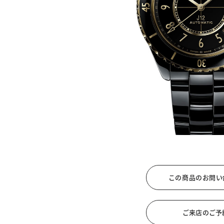
カテゴリー
カテゴリー
ブランド
ブラン
JEWELRY TOP
BRIDAL TOP
WATCH TOP
WEBでお問い合わ
この商品のお問い
ご来店のご予