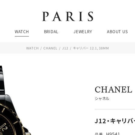
Brands
Brands
Brands
Ca
Ca
WATCH
BRIDAL
JEWELRY
ABOUT US
婚
ネ
結
リ
WATCH
CHANEL
J12
キャリバー 12.1, 38MM
エ
ピア
お問い合わせ・来店予約
WATCH SEARCH
Brands
Brands
Brands
Ca
Ca
ブレ
婚
ネ
CHANEL
価格帯
ケース素材
結
リ
チューダー
ブティック 金沢
シャネル
エ
ピア
076-208-5135
TEL：
JEWELRY SEARCH
BRIDAL SEARCH
ブレ
J12・キャリバー
11:00〜19:00 水曜定休
H9541
品番