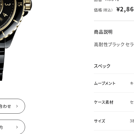
ド
価格帯
価格帯
デザイン
素材
※その他不定休あり
（詳細はインフォメーションをご確認ください）
¥2,86
価格
（税込）
商品説明
せ
WEBでご来店予約
高耐性ブラック セラ
スペック
ムーブメント
キ
ケース素材
セ
合わせ
サイズ
3
約