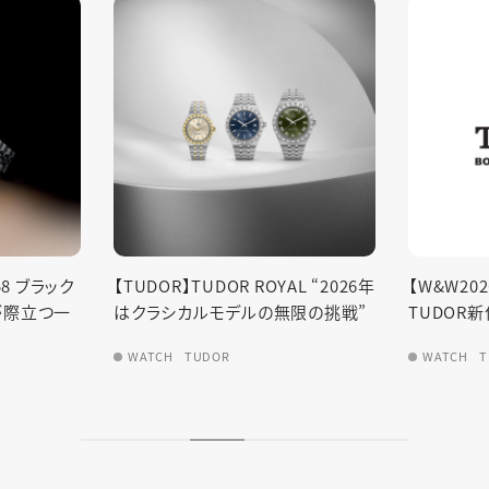
YAL “2026年
【W&W2026間近】2025年の
【TUDO
無限の挑戦”
TUDOR新作振り返り
イト―
WATCH
TUDOR
WATCH