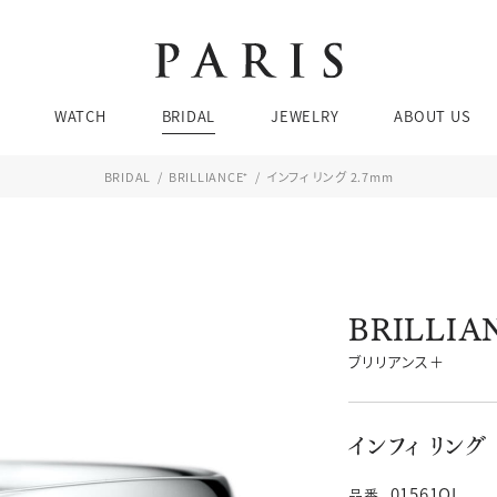
Brands
Brands
Brands
Ca
Ca
WATCH
BRIDAL
JEWELRY
ABOUT US
婚
ネ
結
リ
BRIDAL
BRILLIANCE⁺
インフィ リング 2.7mm
エ
ピア
お問い合わせ・来店予約
BRIDAL SEARCH
WATCH SEARCH
Brands
Brands
Brands
Ca
Ca
ブレ
婚
ネ
BRILLIA
価格帯
価格帯
ケース素材
デザイン
結
リ
チューダー
ブティック 金沢
ブリリアンス＋
エ
ピア
076-208-5135
TEL：
JEWELRY SEARCH
ブレ
インフィ リング 
11:00〜19:00 水曜定休
01561QL
品番