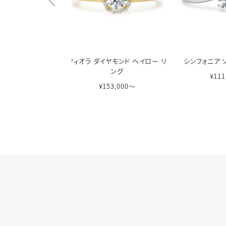
ンセスカット ソリテ
フィオラ ダイヤモンド ヘイロー リ
シンフォニア 
ア リング
ング
¥111
7,000〜
¥153,000〜