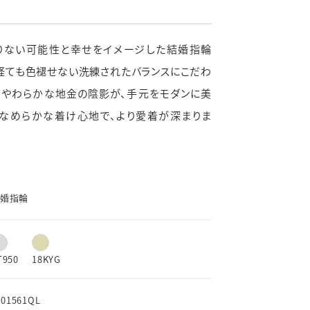
よくあるご質問
新着情報
りない可能性と幸せをイメージした結婚指輪
ブライダルコラム
を経ても色褪せない洗練されたバランスにこだわ
LINEはこちら
、やわらかな地金の陰影が、手元をモダンに美
むなめらかな着け心地で、より愛着が深まりま
婚指輪
T950
18KYG
01561QL