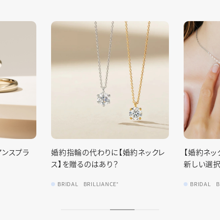
約ネックレ
【婚約ネックレス】で”プロポーズ”
婚約指輪（
新しい選択肢
来とは？
BRIDAL
BRILLIANCE⁺
BRIDAL
N