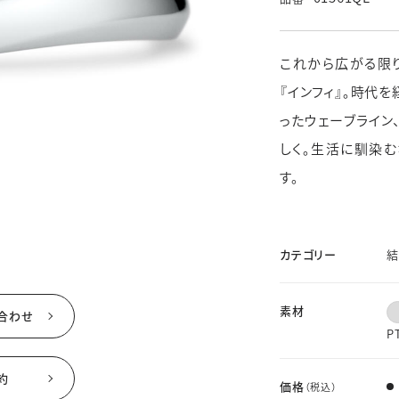
ド
価格帯
素材
※その他不定休あり
（詳細はインフォメーションをご確認ください）
これから広がる限
『インフィ』。時代
せ
WEBでご来店予約
ったウェーブライン
しく。生活に馴染
す。
カテゴリー
結
素材
合わせ
P
約
価格
（税込）