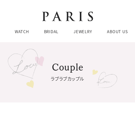
Brands
Brands
Brands
Ca
Ca
WATCH
BRIDAL
JEWELRY
ABOUT US
婚
ネ
結
リ
エ
ピア
Couple
お問い合わせ・来店予約
Brands
Brands
Brands
Ca
Ca
どんな商品をお探しですか？
ブレ
まずは以下のカテゴリーからお選びください。
ラブラブカップル
婚
ネ
結
リ
チューダー
ブティック 金沢
CH
BRIDAL
JE
エ
ピア
076-208-5135
TEL：
ブレ
JEWELRY SEARCH
BRIDAL SEARCH
WATCH SEARCH
11:00〜19:00 水曜定休