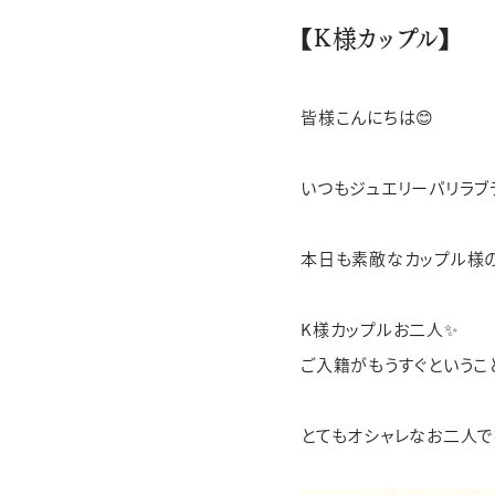
【K様カップル】
性別
カテゴリー
カテゴリー
ブランド
ブランド
ブラン
JEWELRY TOP
BRIDAL TOP
WATCH TOP
皆様こんにちは😊
WEBでお問い合わ
いつもジュエリーパリラブ
本日も素敵なカップル様の
K様カップルお二人✨
ご入籍がもうすぐというこ
とてもオシャレなお二人で