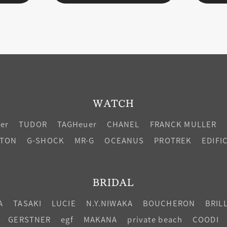
WATCH
ier
TUDOR
TAGHeuer
CHANEL
FRANCK MULLER
LTON
G-SHOCK
MR-G
OCEANUS
PROTREK
EDIFI
BRIDAL
A
TASAKI
LUCIE
N.Y.NIWAKA
BOUCHERON
BRIL
GERSTNER
egf
MAKANA
private beach
COODI