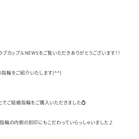
※その他不定休あり
（詳細はインフォメーションをご確認ください）
ド
価格帯
価格帯
価格帯
ケース素材
デザイン
素材
せ
WEBでご来店予約
ラブカップルNEWSをご覧いただきありがとうございます！！
指輪をご紹介いたします(^^)
とでご結婚指輪をご購入いただきました💍
指輪の内側の刻印にもこだわっていらっしゃいました♪