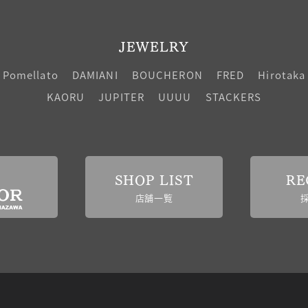
JEWELRY
Pomellato
DAMIANI
BOUCHERON
FRED
Hirotaka
KAORU
JUPITER
UUUU
STACKERS
SHOP LIST
RE
店舗一覧