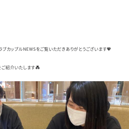
※その他不定休あり
（詳細はインフォメーションをご確認ください）
ド
価格帯
価格帯
価格帯
ケース素材
デザイン
素材
せ
WEBでご来店予約
ラブカップルNEWSをご覧いただきありがとうございます💖
ご紹介いたします💑