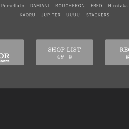
Pomellato
DAMIANI
BOUCHERON
FRED
Hirotaka
KAORU
JUPITER
UUUU
STACKERS
SHOP LIST
RE
店舗一覧