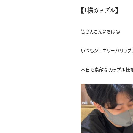
【I様カップル】
性別
カテゴリー
カテゴリー
ブランド
ブランド
ブラン
JEWELRY TOP
BRIDAL TOP
WATCH TOP
皆さんこんにちは😊
WEBでお問い合わ
いつもジュエリーパリラブ
本日も素敵なカップル様を