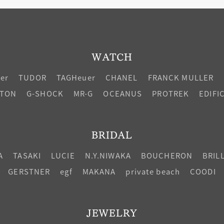
WATCH
ier
TUDOR
TAGHeuer
CHANEL
FRANCK MULLER
LTON
G-SHOCK
MR-G
OCEANUS
PROTREK
EDIFI
BRIDAL
A
TASAKI
LUCIE
N.Y.NIWAKA
BOUCHERON
BRIL
GERSTNER
egf
MAKANA
private beach
COODI
JEWELRY