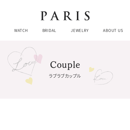
Brands
Brands
Brands
Ca
Ca
WATCH
BRIDAL
JEWELRY
ABOUT US
婚
ネ
結
リ
エ
ピア
Couple
お問い合わせ・来店予約
Brands
Brands
Brands
Ca
Ca
どんな商品をお探しですか？
ブレ
まずは以下のカテゴリーからお選びください。
ラブラブカップル
婚
ネ
結
リ
チューダー
ブティック 金沢
CH
BRIDAL
JE
エ
ピア
076-208-5135
TEL：
ブレ
JEWELRY SEARCH
BRIDAL SEARCH
WATCH SEARCH
11:00〜19:00 水曜定休