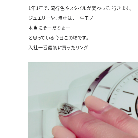
1
年
1
年で、流行色やスタイルが変わって、行きます。
ジュエリーや、時計は、一生モノ
JEWELRY TOP
BRIDAL TOP
WATCH TOP
本当にそーだなぁー
WEBでお問い合わ
と思っている今日この頃です。
入社一番最初に買ったリング