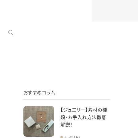
tegory
tegory
Contents
Contents
Contents
約指輪
ックレス
ウォッチサービス
プロポーズプラン
ジュエリーリフォーム
婚指輪
ング
よくあるご質問
婚約指輪にダイヤモンドが選ばれる理由
アフターサービス
タニティリング
ス・イヤリング
新着情報
大切な日を彩る、パールジュエリー
新着情報
tegory
tegory
Contents
Contents
Contents
スレット
ウォッチコラム
ジュエリーパリってどんなお店？
ジュエリーコラム
約指輪
ックレス
ウォッチサービス
プロポーズプラン
ジュエリーリフォーム
アフターサービス
おすすめコラム
婚指輪
ング
文字盤カラー
素材
よくあるご質問
婚約指輪にダイヤモンドが選ばれる理由
アフターサービス
タグ・ホイヤー
ブティック 金沢
よくあるご質問
タニティリング
ス・イヤリング
新着情報
大切な日を彩る、パールジュエリー
新着情報
076-213-6066
【ジュエリー】素材の種
新着情報
TEL：
類・お手入れ方法徹底
スレット
ウォッチコラム
ジュエリーパリってどんなお店？
ジュエリーコラム
11:00〜19:00 水曜定休
ブライダルコラム
解説！
アフターサービス
JEWELRY