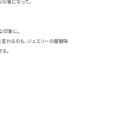
な印象になって。
な印象に。
と変わるのも、ジュエリーの醍醐味
げる。