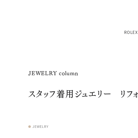
TEL：
0776-54-8080
ROLEX
11:00〜19:00 火曜定休
※その他不定休あり
（詳細はインフォメーションをご確認ください）
TEL：
0776-54-8080
JEWELRY column
11:00〜19:00 火曜定休
※その他不定休あり
スタッフ着用ジュエリー リフ
性別
カテゴリー
カテゴリー
ブランド
ブランド
ブラン
ジュエリーパリ
（詳細はインフォメーションをご確認ください）
0776-54-8080
TEL：
JEWELRY TOP
BRIDAL TOP
WATCH TOP
11:00〜19:00 火曜定休
JEWELRY