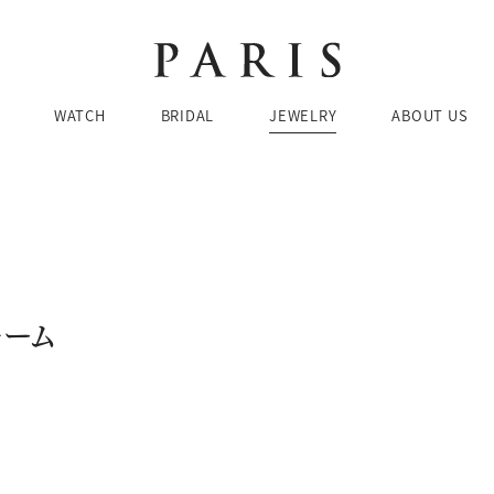
Brands
Brands
Brands
Ca
Ca
WATCH
BRIDAL
JEWELRY
ABOUT US
婚
ネ
結
リ
エ
ピア
お問い合わせ・来店予約
JEWELRY SEARCH
BRIDAL SEARCH
WATCH SEARCH
Brands
Brands
Brands
Ca
Ca
ブレ
婚
ネ
ォーム
ド
価格帯
価格帯
価格帯
ケース素材
デザイン
素材
結
リ
チューダー
ブティック 金沢
エ
ピア
076-208-5135
TEL：
ブレ
11:00〜19:00 水曜定休