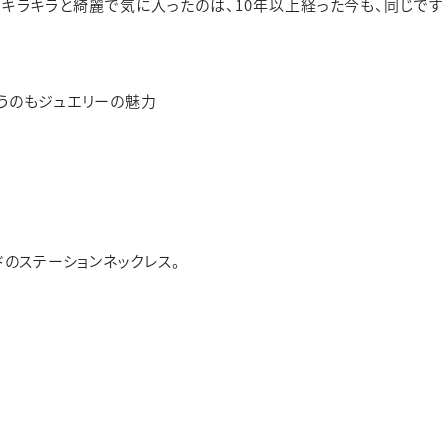
、キラキラと綺麗で気に入ったのは、
10
年以上経った今も、同じです
うのもジュエリーの魅力
ドのステーションネックレス。