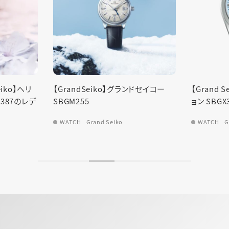
【Gra
SLGB0
ランドセイコー
【Grand Seiko】ヘリテージコレクシ
WATC
ョン SBGX357
WATCH
Grand Seiko