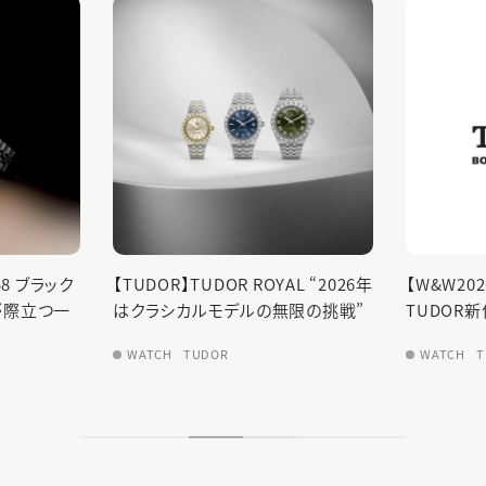
AL “2026年
【W&W2026間近】2025年の
【TUDOR
限の挑戦”
TUDOR新作振り返り
イト―
WATCH
TUDOR
WATCH