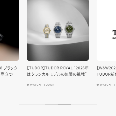
L “2026年
【W&W2026間近】2025年の
【TUDOR
限の挑戦”
TUDOR新作振り返り
イト―
WATCH
TUDOR
WATCH
T