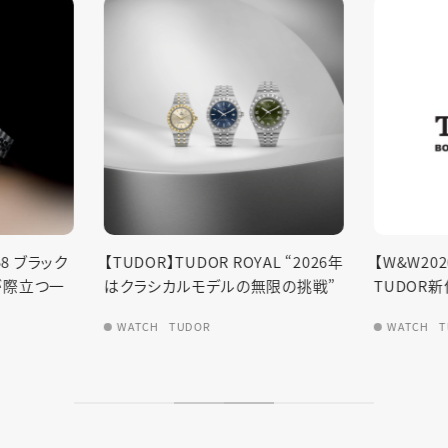
L “2026年
【W&W2026間近】2025年の
【TUDOR
限の挑戦”
TUDOR新作振り返り
イト―
WATCH
TUDOR
WATCH