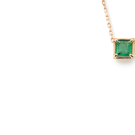
JEWELRY TOP
BRIDAL TOP
WATCH TOP
WEBでお問い合わ