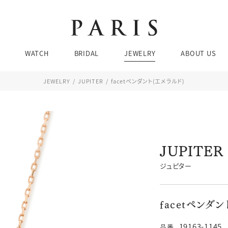
Brands
Brands
Brands
Ca
Ca
WATCH
BRIDAL
JEWELRY
ABOUT US
婚
ネ
結
リ
JEWELRY
JUPITER
facetペンダント(エメラルド)
エ
ピア
お問い合わせ・来店予約
JEWELRY SEARCH
BRIDAL SEARCH
WATCH SEARCH
Brands
Brands
Brands
Ca
Ca
ブレ
婚
ネ
JUPITER
ド
価格帯
価格帯
価格帯
ケース素材
デザイン
素材
結
リ
チューダー
ブティック 金沢
ジュピター
エ
ピア
076-208-5135
TEL：
ブレ
facetペンダン
11:00〜19:00 水曜定休
19163-1145
品番