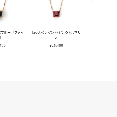
ト(ブルーサファイ
facetペンダント(ピンクトルマリ
facetペンダン
)
ン)
¥24,2
400
¥26,400