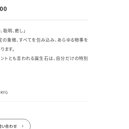
よくあるご質問
400
新着情報
ブライダルコラム
愛、聡明、癒し」
LINEはこちら
定の象徴、すべてを包み込み、あらゆる物事を
ります。
メントとも言われる誕生石は、自分だけの特別
0KYG
問い合わせ