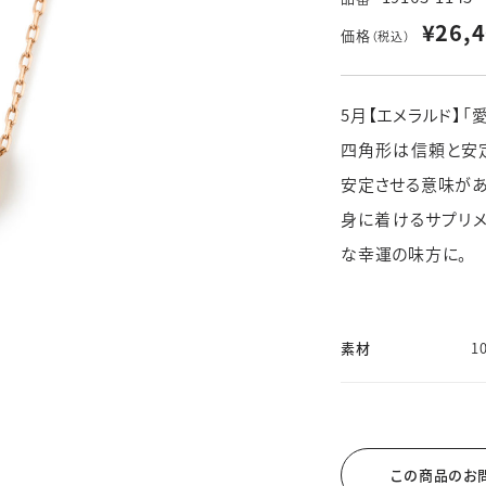
※その他不定休あり
（詳細はインフォメーションをご確認ください）
¥26,
価格
（税込）
5月【エメラルド】「
せ
WEBでご来店予約
四角形は信頼と安
安定させる意味があ
身に着けるサプリ
な幸運の味方に。
素材
1
この商品のお