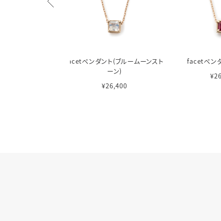
ダント(ホワイトトパー
facetペンダント(ブルームーンスト
facetペン
ズ)
ーン)
¥2
26,400
¥26,400