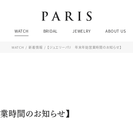
Brands
Brands
Brands
Ca
Ca
WATCH
BRIDAL
JEWELRY
ABOUT US
婚
ネ
結
リ
WATCH
新着情報
【ジュエリーパリ 年末年始営業時間のお知らせ】
エ
ピア
お問い合わせ・来店予約
WATCH SEARCH
Brands
Brands
Brands
Ca
Ca
ブレ
婚
ネ
価格帯
ケース素材
結
リ
チューダー
ブティック 金沢
エ
ピア
076-208-5135
TEL：
JEWELRY SEARCH
BRIDAL SEARCH
営業時間のお知らせ】
ブレ
11:00〜19:00 水曜定休