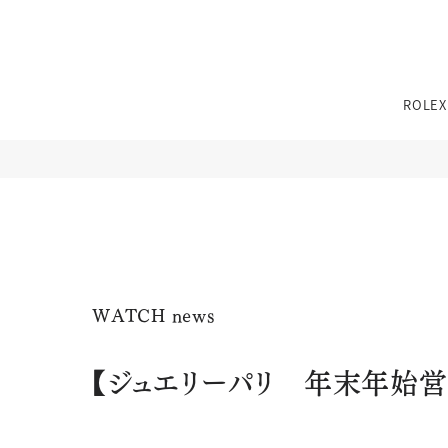
TEL：
0776-54-8080
ROLEX
11:00〜19:00 火曜定休
※その他不定休あり
（詳細はインフォメーションをご確認ください）
TEL：
0776-54-8080
11:00〜19:00 火曜定休
※その他不定休あり
性別
ブランド
ジュエリーパリ
WATCH news
（詳細はインフォメーションをご確認ください）
0776-54-8080
TEL：
【ジュエリーパリ 年末年始
JEWELRY TOP
BRIDAL TOP
WATCH TOP
11:00〜19:00 火曜定休