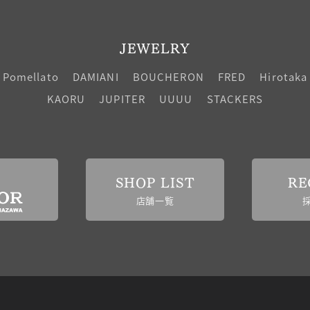
JEWELRY
Pomellato
DAMIANI
BOUCHERON
FRED
Hirotaka
KAORU
JUPITER
UUUU
STACKERS
SHOP LIST
RE
店舗一覧