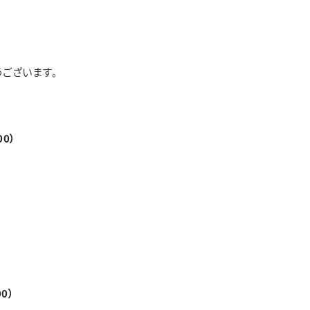
ド
価格帯
価格帯
デザイン
素材
※その他不定休あり
（詳細はインフォメーションをご確認ください）
ございます。
せ
WEBでご来店予約
0）
0）