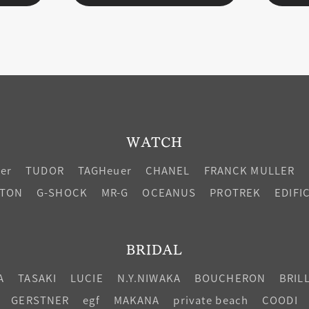
WATCH
ier
TUDOR
TAGHeuer
CHANEL
FRANCK MULLER
LTON
G-SHOCK
MR-G
OCEANUS
PROTREK
EDIFI
BRIDAL
A
TASAKI
LUCIE
N.Y.NIWAKA
BOUCHERON
BRIL
GERSTNER
egf
MAKANA
private beach
COODI