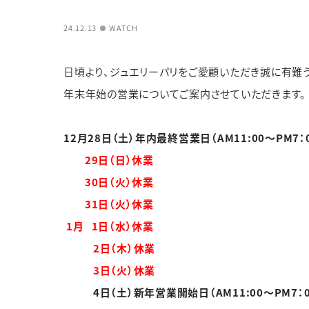
カテゴリー
カテゴリー
ブランド
ブラン
24.12.13
WATCH
JEWELRY TOP
BRIDAL TOP
WATCH TOP
日頃より、ジュエリーパリをご愛顧いただき誠に有難う
WEBでお問い合わ
年末年始の営業についてご案内させていただきます。
12月28日（土）年内最終営業日（AM11:00～PM7：0
29
日（日）休業
30
日（火）休業
31
日（火）休業
1月 1日（水）休業
2日（木）休業
3
日（火）休業
4日（土）新年営業開始日（AM11:00～PM7：0