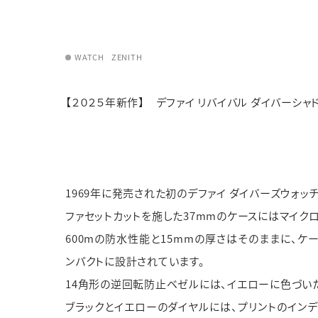
カテゴリー
カテゴリー
ブランド
ブラン
WATCH
ZENITH
JEWELRY TOP
BRIDAL TOP
WATCH TOP
WEBでお問い合わ
【２０２５年新作】 デファイ リバイバル ダイバーシ
1969年に発売された初のデファイ ダイバーズウォッ
ファセットカットを施した37mmのケースにはマイク
600mの防水性能と15mmの厚さはそのままに、ケー
ンパクトに設計されています。
14角形の逆回転防止ベゼルには、イエローに色づいた
ブラックとイエローのダイヤルには、プリントのインデ