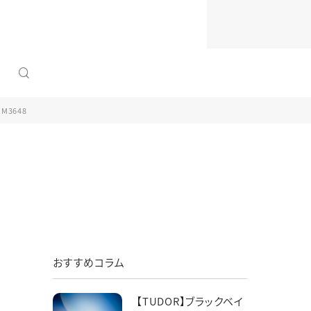
tegory
tegory
Contents
Contents
Contents
約指輪
ックレス
ウォッチサービス
プロポーズプラン
ジュエリーリフォーム
婚指輪
ング
よくあるご質問
婚約指輪にダイヤモンドが選ばれる理由
アフターサービス
.M3648
タニティリング
ス・イヤリング
新着情報
大切な日を彩る、パールジュエリー
新着情報
tegory
tegory
Contents
Contents
Contents
スレット
ウォッチコラム
ジュエリーパリってどんなお店？
ジュエリーコラム
約指輪
ックレス
ウォッチサービス
プロポーズプラン
ジュエリーリフォーム
アフターサービス
婚指輪
ング
文字盤カラー
よくあるご質問
婚約指輪にダイヤモンドが選ばれる理由
アフターサービス
タグ・ホイヤー
ブティック 金沢
よくあるご質問
タニティリング
ス・イヤリング
新着情報
大切な日を彩る、パールジュエリー
新着情報
076-213-6066
新着情報
TEL：
おすすめコラム
スレット
ウォッチコラム
ジュエリーパリってどんなお店？
ジュエリーコラム
11:00〜19:00 水曜定休
ブライダルコラム
アフターサービス
【TUDOR】ブラックベイ