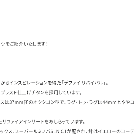
ド
価格帯
価格帯
デザイン
素材
※その他不定休あり
（詳細はインフォメーションをご確認ください）
せ
WEBでご来店予約
ャドウをご紹介いたします！
チからインスピレーションを得た「デファイ リバイバル」。
ロブラスト仕上げチタンを採用しています。
スは37mm径のオクタゴン型で、ラグ・トゥ・ラグは44mmとややコ
サファイアインサートをあしらっています。
ックス、スーパールミノバSLN C1が配され、針はイエローのコーテ