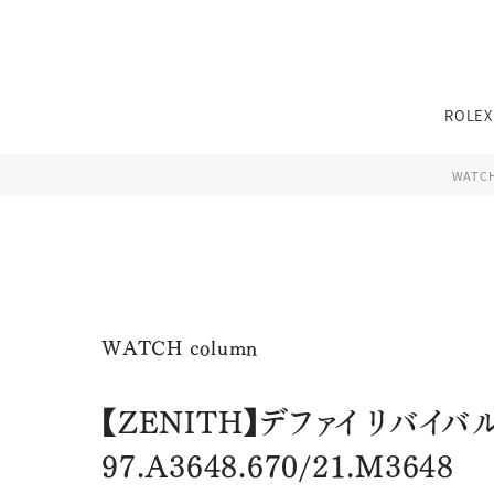
TEL：
0776-54-8080
ROLEX
11:00〜19:00 火曜定休
※その他不定休あり
WATC
（詳細はインフォメーションをご確認ください）
TEL：
0776-54-8080
11:00〜19:00 火曜定休
※その他不定休あり
性別
ブランド
ジュエリーパリ
WATCH column
（詳細はインフォメーションをご確認ください）
0776-54-8080
TEL：
【ZENITH】デファイ リバイバ
JEWELRY TOP
BRIDAL TOP
WATCH TOP
11:00〜19:00 火曜定休
97.A3648.670/21.M3648