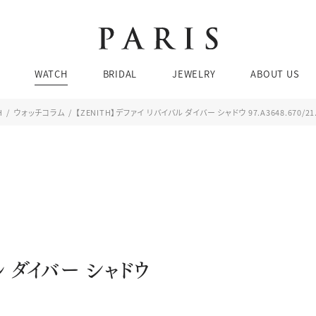
Brands
Brands
Brands
Ca
Ca
WATCH
BRIDAL
JEWELRY
ABOUT US
婚
ネ
結
リ
H
ウォッチコラム
【ZENITH】デファイ リバイバル ダイバー シャドウ 97.A3648.670/21
エ
ピア
お問い合わせ・来店予約
WATCH SEARCH
Brands
Brands
Brands
Ca
Ca
ブレ
婚
ネ
価格帯
ケース素材
結
リ
チューダー
ブティック 金沢
エ
ピア
076-208-5135
TEL：
JEWELRY SEARCH
BRIDAL SEARCH
ル ダイバー シャドウ
ブレ
11:00〜19:00 水曜定休