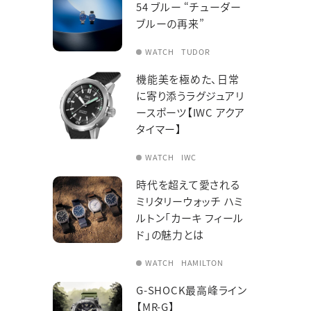
54 ブルー “チューダー
素材
よくあるご質問
ブルーの再来”
新着情報
WATCH
TUDOR
ブライダルコラム
LINEはこちら
機能美を極めた、日常
に寄り添うラグジュアリ
ースポーツ【IWC アクア
タイマー】
WATCH
IWC
時代を超えて愛される
ミリタリーウォッチ ハミ
ルトン「カーキ フィール
ド」の魅力とは
WATCH
HAMILTON
G-SHOCK最高峰ライン
【MR-G】