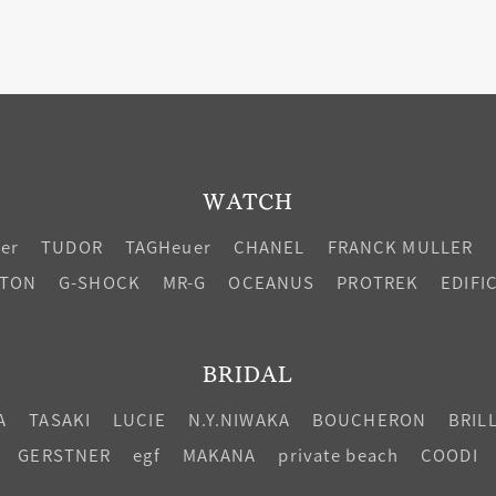
WATCH
ier
TUDOR
TAGHeuer
CHANEL
FRANCK MULLER
LTON
G-SHOCK
MR-G
OCEANUS
PROTREK
EDIFI
BRIDAL
A
TASAKI
LUCIE
N.Y.NIWAKA
BOUCHERON
BRIL
GERSTNER
egf
MAKANA
private beach
COODI